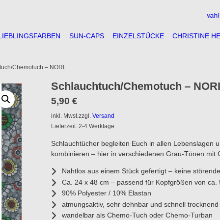
** große Auswahl ** fre
LIEBLINGSFARBEN
SUN-CAPS
EINZELSTÜCKE
CHRISTINE H
tuch/Chemotuch – NORI
Schlauchtuch/Chemotuch – NOR
5,90
€
inkl. Mwst.
zzgl.
Versand
Lieferzeit: 2-4 Werktage
Schlauchtücher begleiten Euch in allen Lebenslagen und
kombinieren – hier in verschiedenen Grau-Tönen mit 
Nahtlos aus einem Stück gefertigt – keine störend
Ca. 24 x 48 cm – passend für Kopfgrößen von ca.
90% Polyester / 10% Elastan
atmungsaktiv, sehr dehnbar und schnell trocknend
wandelbar als Chemo-Tuch oder Chemo-Turban