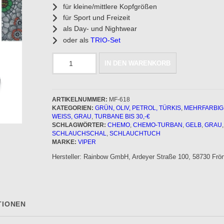
für kleine/mittlere Kopfgrößen
für Sport und Freizeit
als Day- und Nightwear
oder als
TRIO-Set
Schlauchtuch/Chemotuch
IN DEN WARENKORB
-
NORI
Menge
ARTIKELNUMMER:
MF-618
KATEGORIEN:
GRÜN, OLIV, PETROL, TÜRKIS
,
MEHRFARBIG
WEISS, GRAU
,
TURBANE BIS 30,-€
SCHLAGWÖRTER:
CHEMO
,
CHEMO-TURBAN
,
GELB
,
GRAU
SCHLAUCHSCHAL
,
SCHLAUCHTUCH
MARKE:
VIPER
Hersteller:
Rainbow GmbH, Ardeyer Straße 100, 58730 Frön
TIONEN