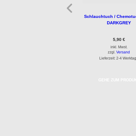
Schlauchtuch/Chemotuch – Vichy-
Schlauchtuch / Chemotu
black&white
DARKGREY
5,90
€
5,90
€
inkl. Mwst.
inkl. Mwst.
zzgl.
Versand
zzgl.
Versand
Lieferzeit: 2-4 Werktage
Lieferzeit: 2-4 Werkta
GEHE ZUM PRODUKT
GEHE ZUM PRODU