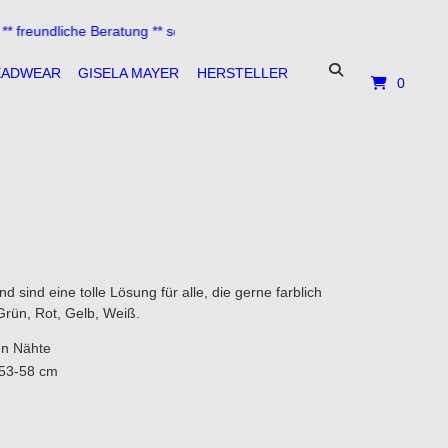
undliche Beratung ** schneller Versand **
EADWEAR
GISELA MAYER
HERSTELLER
0
I
 sind eine tolle Lösung für alle, die gerne farblich
Grün, Rot, Gelb, Weiß.
en Nähte
 53-58 cm