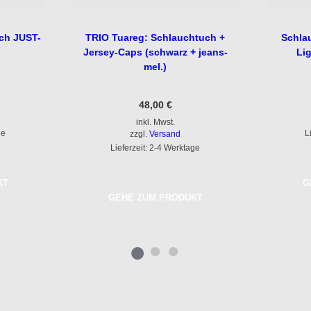
ch JUST-
TRIO Tuareg: Schlauchtuch +
Schla
Jersey-Caps (schwarz + jeans-
Lig
mel.)
48,00
€
inkl. Mwst.
ge
L
zzgl.
Versand
Lieferzeit: 2-4 Werktage
KT
G
GEHE ZUM PRODUKT