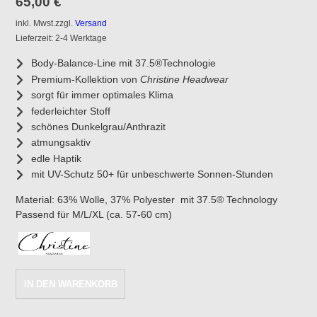
65,00
€
inkl. Mwst.
zzgl.
Versand
Lieferzeit: 2-4 Werktage
Body-Balance-Line mit 37.5®Technologie
Premium-Kollektion von
Christine Headwear
sorgt für immer optimales Klima
federleichter Stoff
schönes Dunkelgrau/Anthrazit
atmungsaktiv
edle Haptik
mit UV-Schutz 50+ für unbeschwerte Sonnen-Stunden
Material:
63% Wolle, 37% Polyester mit 37.5® Technology
Passend für M/L/XL (ca. 57-60 cm)
Sun-
IN DEN WARENKORB
Cap
B.B.-