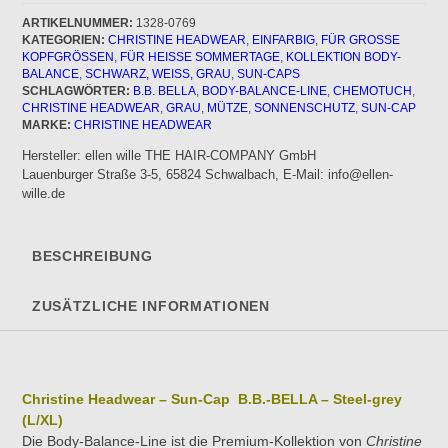
BELLA
-
ARTIKELNUMMER:
1328-0769
KATEGORIEN:
CHRISTINE HEADWEAR
,
EINFARBIG
,
FÜR GROSSE K
Steel-
OPFGRÖSSEN
,
FÜR HEISSE SOMMERTAGE
,
KOLLEKTION BODY-
grey
BALANCE
,
SCHWARZ, WEISS, GRAU
,
SUN-CAPS
Menge
SCHLAGWÖRTER:
B.B. BELLA
,
BODY-BALANCE-LINE
,
CHEMOTUCH
,
CHRISTINE HEADWEAR
,
GRAU
,
MÜTZE
,
SONNENSCHUTZ
,
SUN-CAP
MARKE:
CHRISTINE HEADWEAR
Hersteller:
ellen wille THE HAIR-COMPANY GmbH
Lauenburger Straße 3-5, 65824 Schwalbach, E-Mail: info@ellen-
wille.de
BESCHREIBUNG
ZUSÄTZLICHE INFORMATIONEN
Christine Headwear – Sun-Cap B.B.-BELLA – Steel-grey
(L/XL)
Die Body-Balance-Line ist die Premium-Kollektion von
Christine