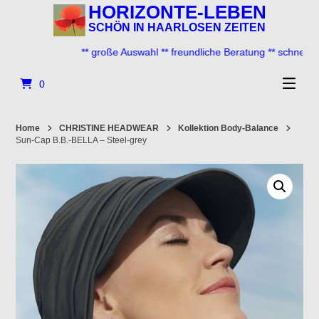
Springe
HORIZONTE-LEBEN
zum
SCHÖN IN HAARLOSEN ZEITEN
Inhalt
** große Auswahl ** freundliche Beratung ** schneller Ve
0
Home
CHRISTINE HEADWEAR
Kollektion Body-Balance
Sun-Cap B.B.-BELLA – Steel-grey