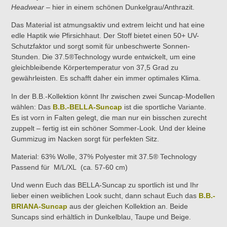
Headwear
– hier in einem schönen Dunkelgrau/Anthrazit.
Das Material ist atmungsaktiv und extrem leicht und hat eine
edle Haptik wie Pfirsichhaut. Der Stoff bietet einen 50+ UV-
Schutzfaktor und sorgt somit für unbeschwerte Sonnen-
Stunden.
Die 37.5®Technology wurde entwickelt, um eine
gleichbleibende Körpertemperatur von 37,5 Grad zu
gewährleisten. Es schafft daher ein immer optimales Klima.
In der B.B.-Kollektion könnt Ihr zwischen zwei Suncap-Modellen
wählen: Das
B.B.-BELLA-Suncap
ist die sportliche Variante.
Es ist vorn in Falten gelegt, die man nur ein bisschen zurecht
zuppelt – fertig ist ein schöner Sommer-Look. Und der kleine
Gummizug im Nacken sorgt für perfekten Sitz.
Material:
63% Wolle, 37% Polyester mit 37.5® Technology
Passend für M/L/XL (ca. 57-60 cm)
Und wenn Euch das BELLA-Suncap zu sportlich ist und Ihr
lieber einen weiblichen Look sucht, dann schaut Euch das
B.B.-
BRIANA-Suncap
aus der gleichen Kollektion an. Beide
Suncaps sind erhältlich in Dunkelblau, Taupe und Beige.