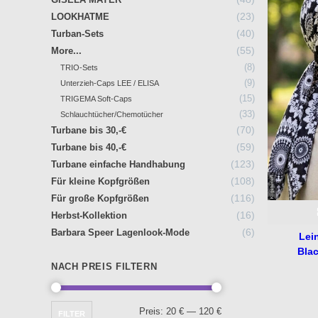
Produkte
23
23
LOOKHATME
Produkte
40
40
Turban-Sets
Produkte
55
55
More...
Produkte
8
8
TRIO-Sets
Produkte
9
9
Unterzieh-Caps LEE / ELISA
Produkte
15
15
TRIGEMA Soft-Caps
Produkte
33
33
Schlauchtücher/Chemotücher
Produkte
70
70
Turbane bis 30,-€
Produkte
59
59
Turbane bis 40,-€
Produkte
123
123
Turbane einfache Handhabung
Produkte
108
108
Für kleine Kopfgrößen
Produkte
116
116
Für große Kopfgrößen
Produkte
16
16
Herbst-Kollektion
Produkte
6
6
Barbara Speer Lagenlook-Mode
Lei
Produkte
Bla
NACH PREIS FILTERN
Min.
Max.
Preis:
20 €
—
120 €
FILTER