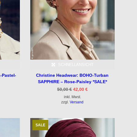
SCHNELLANSICHT
Pastel-
Christine Headwear: BOHO-Turban
SAPPHIRE – Rose-Paisley *SALE*
icher
ueller
Ursprünglicher
Aktueller
50,00
€
42,00
€
is
Preis
Preis
inkl. Mwst.
war:
ist:
00 €.
50,00 €
42,00 €.
zzgl.
Versand
SALE