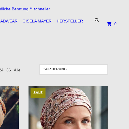
* schneller Versand **
EADWEAR
GISELA MAYER
HERSTELLER
0
24
36
Alle
SALE