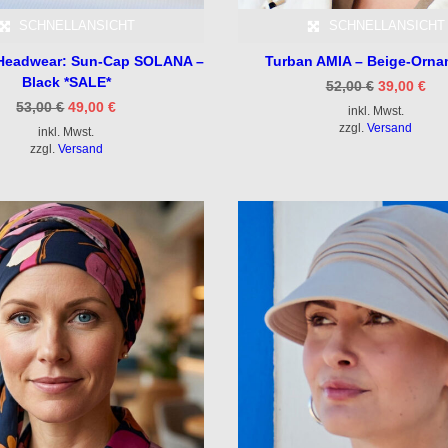
SCHNELLANSICHT
SCHNELLANSICHT
 Headwear: Sun-Cap SOLANA –
Turban AMIA – Beige-Orn
Black *SALE*
Ursprüngl
Akt
52,00
€
39,00
€
Preis
Pre
Ursprünglicher
Aktueller
53,00
€
49,00
€
inkl. Mwst.
war:
ist:
Preis
Preis
52,00 €
39,
zzgl.
Versand
inkl. Mwst.
war:
ist:
53,00 €
49,00 €.
zzgl.
Versand