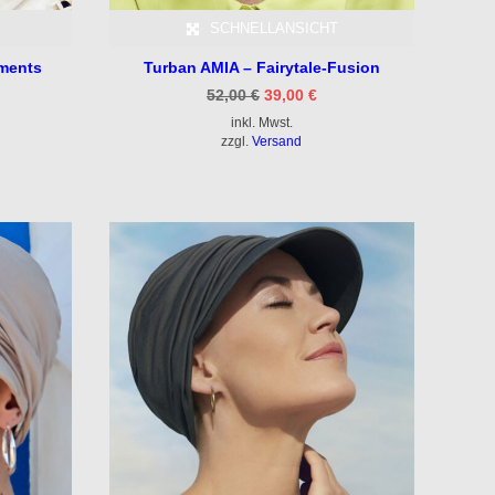
SCHNELLANSICHT
aments
Turban AMIA – Fairytale-Fusion
icher
ueller
Ursprünglicher
Aktueller
52,00
€
39,00
€
is
Preis
Preis
inkl. Mwst.
war:
ist:
00 €.
52,00 €
39,00 €.
zzgl.
Versand