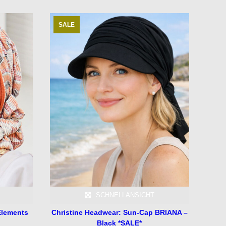
SALE
SCHNELLANSICHT
Elements
Christine Headwear: Sun-Cap BRIANA –
Black *SALE*
icher
ueller