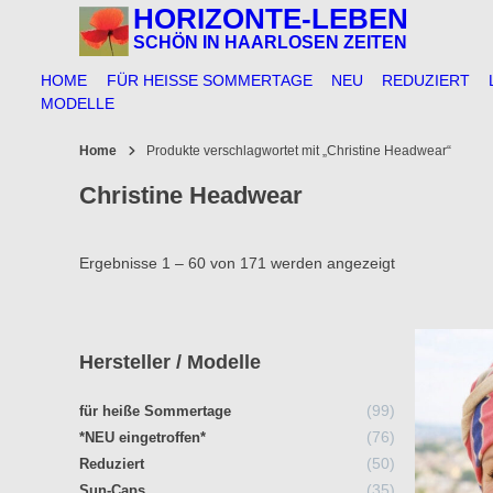
Springe
HORIZONTE-LEBEN
zum
SCHÖN IN HAARLOSEN ZEITEN
Inhalt
HOME
FÜR HEISSE SOMMERTAGE
NEU
REDUZIERT
MODELLE
Home
Produkte verschlagwortet mit „Christine Headwear“
Christine Headwear
Ergebnisse 1 – 60 von 171 werden angezeigt
Hersteller / Modelle
99
99
für heiße Sommertage
Produkte
76
76
*NEU eingetroffen*
Produkte
50
50
Reduziert
Produkte
35
35
Sun-Caps