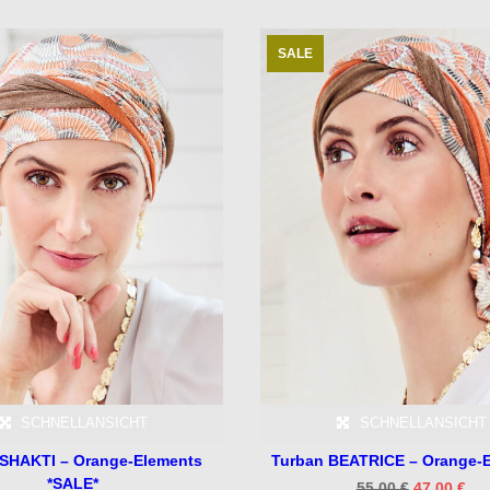
SALE
SCHNELLANSICHT
SCHNELLANSICHT
 SHAKTI – Orange-Elements
Turban BEATRICE – Orange-
*SALE*
Ursprüngl
Akt
55,00
€
47,00
€