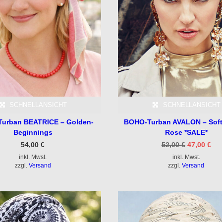
SCHNELLANSICHT
SCHNELLANSICHT
Turban BEATRICE – Golden-
BOHO-Turban AVALON – Soft-
Beginnings
Rose *SALE*
Ursprüngl
Akt
54,00
€
52,00
€
47,00
€
Preis
Pre
inkl. Mwst.
inkl. Mwst.
war:
ist:
52,00 €
47,
zzgl.
Versand
zzgl.
Versand