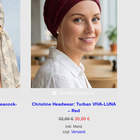
SCHNELLANSICHT
Peacock-
Christine Headwear: Turban VIVA-LUNA
– Red
Ursprünglicher
Aktueller
42,00
€
30,00
€
Preis
Preis
inkl. Mwst.
war:
ist:
42,00 €
30,00 €.
zzgl.
Versand