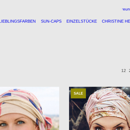
** große Auswahl ** freundliche Beratung *
LIEBLINGSFARBEN
SUN-CAPS
EINZELSTÜCKE
CHRISTINE H
12
SALE