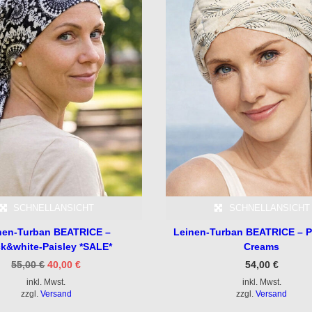
SCHNELLANSICHT
SCHNELLANSICHT
nen-Turban BEATRICE –
Leinen-Turban BEATRICE – 
ck&white-Paisley *SALE*
Creams
Ursprünglicher
Aktueller
55,00
€
40,00
€
54,00
€
Preis
Preis
inkl. Mwst.
war:
ist:
inkl. Mwst.
55,00 €
40,00 €.
zzgl.
Versand
zzgl.
Versand