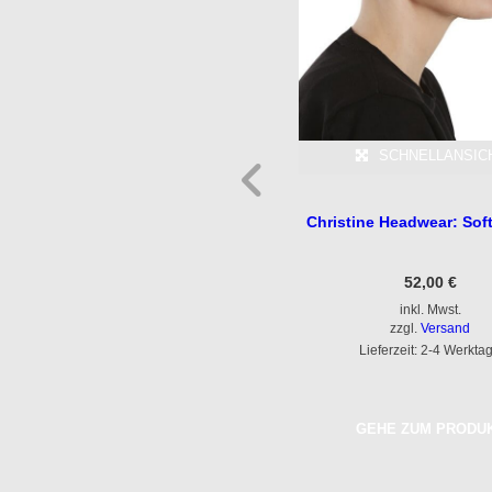
SCHNELLANSICHT
SCHNELLANSIC
Turban B.B.-BEATRICE – Blau
Christine Headwear: Soft
67,00
€
52,00
€
inkl. Mwst.
inkl. Mwst.
zzgl.
Versand
zzgl.
Versand
Lieferzeit: 2-4 Werktage
Lieferzeit: 2-4 Werkta
GEHE ZUM PRODUKT
GEHE ZUM PRODU