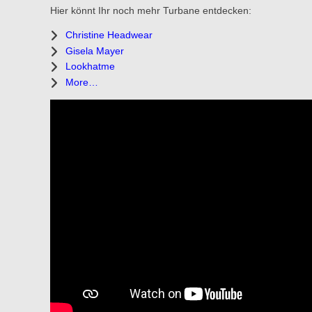
Hier könnt Ihr noch mehr Turbane entdecken:
Christine Headwear
Gisela Mayer
Lookhatme
More…