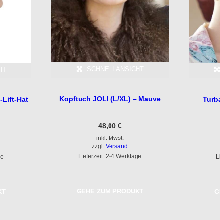
SCHNELLANSICHT
HT
Kopftuch JOLI (L/XL) – Mauve
-Lift-Hat
Turb
48,00
€
inkl. Mwst.
zzgl.
Versand
Lieferzeit: 2-4 Werktage
ge
L
GEHE ZUM PRODUKT
KT
G