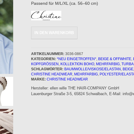
Passend für M/L/XL (ca. 56–60 cm)
Christine
IN DEN WARENKORB
Headwear:
BOHO-
Turban
Sienna
ARTIKELNUMMER:
3036-0867
KATEGORIEN:
*NEU EINGETROFFEN*
,
BEIGE & OFFWHITE
,
-
OPFGRÖSSEN
,
KOLLEKTION BOHO
,
MEHRFARBIG
,
TURBA
Soft-
SCHLAGWÖRTER:
BAUMWOLLE/VISKOSE/ELASTAN
,
BEIGE
Beige
CHRISTINE HEADWEAR
,
MEHRFARBIG
,
POLYESTER/ELAST
Menge
MARKE:
CHRISTINE HEADWEAR
Hersteller:
ellen wille THE HAIR-COMPANY GmbH
Lauenburger Straße 3-5, 65824 Schwalbach, E-Mail: info@el