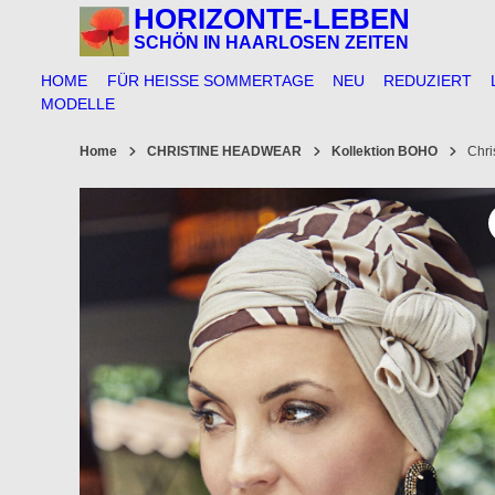
Springe
HORIZONTE-LEBEN
zum
SCHÖN IN HAARLOSEN ZEITEN
Inhalt
HOME
FÜR HEISSE SOMMERTAGE
NEU
REDUZIERT
MODELLE
Home
CHRISTINE HEADWEAR
Kollektion BOHO
Chri