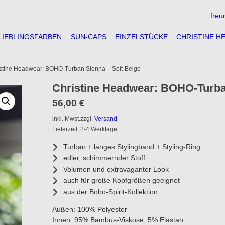
** große Auswahl ** freundliche 
LIEBLINGSFARBEN
SUN-CAPS
EINZELSTÜCKE
CHRISTINE H
stine Headwear: BOHO-Turban Sienna – Soft-Beige
Christine Headwear: BOHO-Turba
56,00
€
inkl. Mwst.
zzgl.
Versand
Lieferzeit: 2-4 Werktage
Turban + langes Stylingband + Styling-Ring
edler, schimmernder Stoff
Volumen und extravaganter Look
auch für große Kopfgrößen geeignet
aus der Boho-Spirit-Kollektion
Außen: 100% Polyester
Innen: 95% Bambus-Viskose, 5% Elastan