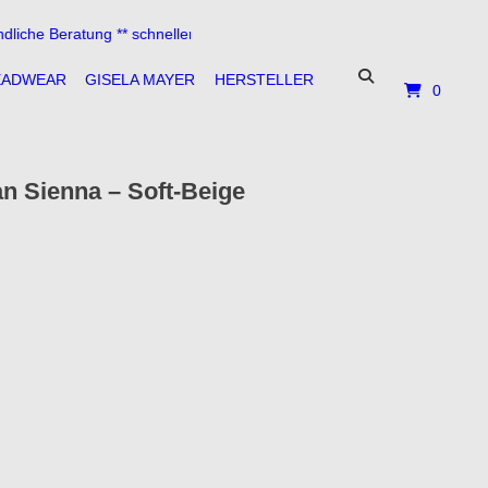
Beratung ** schneller Versand **
EADWEAR
GISELA MAYER
HERSTELLER
0
n Sienna – Soft-Beige