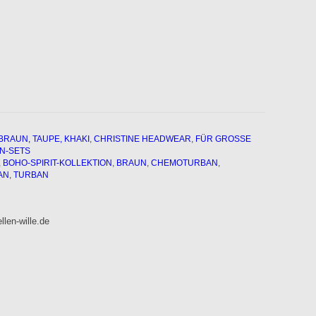
BRAUN, TAUPE, KHAKI
,
CHRISTINE HEADWEAR
,
FÜR GROSSE K
N-SETS
,
BOHO-SPIRIT-KOLLEKTION
,
BRAUN
,
CHEMOTURBAN
,
AN
,
TURBAN
len-wille.de