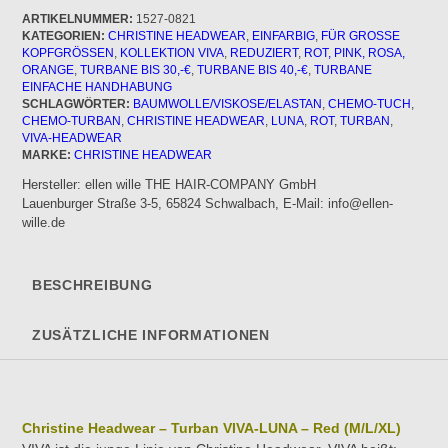
LUNA
ARTIKELNUMMER:
1527-0821
KATEGORIEN:
CHRISTINE HEADWEAR
,
EINFARBIG
,
FÜR GROSSE K
-
OPFGRÖSSEN
,
KOLLEKTION VIVA
,
REDUZIERT
,
ROT, PINK, ROSA,
Red
ORANGE
,
TURBANE BIS 30,-€
,
TURBANE BIS 40,-€
,
TURBANE
Menge
EINFACHE HANDHABUNG
SCHLAGWÖRTER:
BAUMWOLLE/VISKOSE/ELASTAN
,
CHEMO-TUCH
,
CHEMO-TURBAN
,
CHRISTINE HEADWEAR
,
LUNA
,
ROT
,
TURBAN
,
VIVA-HEADWEAR
MARKE:
CHRISTINE HEADWEAR
Hersteller:
ellen wille THE HAIR-COMPANY GmbH
Lauenburger Straße 3-5, 65824 Schwalbach, E-Mail: info@ellen-
wille.de
BESCHREIBUNG
ZUSÄTZLICHE INFORMATIONEN
Christine Headwear – Turban VIVA-LUNA – Red (M/L/XL)