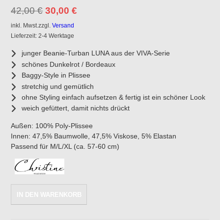
Ursprünglicher
Aktueller
42,00
€
30,00
€
Preis
Preis
inkl. Mwst.
zzgl.
Versand
war:
ist:
Lieferzeit: 2-4 Werktage
42,00 €
30,00 €.
junger Beanie-Turban LUNA aus der VIVA-Serie
schönes Dunkelrot / Bordeaux
Baggy-Style in Plissee
stretchig und gemütlich
ohne Styling einfach aufsetzen & fertig ist ein schöner Look
weich gefüttert, damit nichts drückt
Außen: 100% Poly-Plissee
Innen: 47,5% Baumwolle, 47,5% Viskose, 5% Elastan
Passend für M/L/XL (ca. 57-60 cm)
Christine
IN DEN WARENKORB
Headwear:
Turban
VIVA-