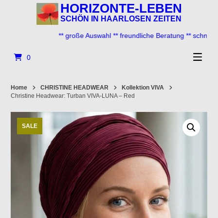
Springe
HORIZONTE-LEBEN
zum
SCHÖN IN HAARLOSEN ZEITEN
Inhalt
** große Auswahl ** freundliche Beratung ** schneller Ve
0
Home
CHRISTINE HEADWEAR
Kollektion VIVA
Christine Headwear: Turban VIVA-LUNA – Red
SALE