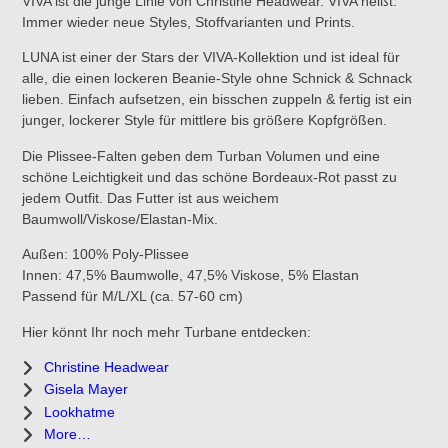
VIVA ist die junge Linie von Christine Headwear. VIVA heißt:
Immer wieder neue Styles, Stoffvarianten und Prints.
LUNA ist einer der Stars der VIVA-Kollektion und ist ideal für
alle, die einen lockeren Beanie-Style ohne Schnick & Schnack
lieben. Einfach aufsetzen, ein bisschen zuppeln & fertig ist ein
junger, lockerer Style für mittlere bis größere Kopfgrößen.
Die Plissee-Falten geben dem Turban Volumen und eine
schöne Leichtigkeit und das schöne Bordeaux-Rot passt zu
jedem Outfit. Das Futter ist aus weichem
Baumwoll/Viskose/Elastan-Mix.
Außen: 100% Poly-Plissee
Innen: 47,5% Baumwolle, 47,5% Viskose, 5% Elastan
Passend für M/L/XL (ca. 57-60 cm)
Hier könnt Ihr noch mehr Turbane entdecken:
Christine Headwear
Gisela Mayer
Lookhatme
More…