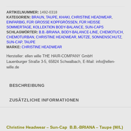
Sun-
Cap
B.B.-
ARTIKELNUMMER:
1492-0318
KATEGORIEN:
BRAUN, TAUPE, KHAKI
,
CHRISTINE HEADWEAR
,
BRIANA
EINFARBIG
,
FÜR GROSSE KOPFGRÖSSEN
,
FÜR HEISSE S
-
OMMERTAGE
,
KOLLEKTION BODY-BALANCE
,
SUN-CAPS
Taupe
SCHLAGWÖRTER:
B.B.-BRIANA
,
BODY-BALANCE-LINE
,
CHEMOTUCH
,
Menge
CHEMOTURBAN
,
CHRISTINE HEADWEAR
,
MÜTZE
,
SONNENSCHUTZ
,
SUN-CAP
,
TAUPE
MARKE:
CHRISTINE HEADWEAR
Hersteller:
ellen wille THE HAIR-COMPANY GmbH
Lauenburger Straße 3-5, 65824 Schwalbach, E-Mail: info@ellen-
wille.de
BESCHREIBUNG
ZUSÄTZLICHE INFORMATIONEN
Christine Headwear – Sun-Cap B.B.-BRIANA – Taupe (M/L)