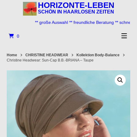
Springe
HORIZONTE-LEBEN
zum
SCHÖN IN HAARLOSEN ZEITEN
Inhalt
** große Auswahl ** freundliche Beratung ** schneller Ve
0
Home
CHRISTINE HEADWEAR
Kollektion Body-Balance
Christine Headwear: Sun-Cap B.B.-BRIANA – Taupe