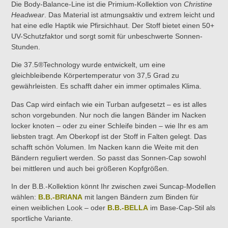
Die Body-Balance-Line ist die Primium-Kollektion von
Christine
Headwear
. Das Material ist atmungsaktiv und extrem leicht und
hat eine edle Haptik wie Pfirsichhaut. Der Stoff bietet einen 50+
UV-Schutzfaktor und sorgt somit für unbeschwerte Sonnen-
Stunden.
Die 37.5®Technology wurde entwickelt, um eine
gleichbleibende Körpertemperatur von 37,5 Grad zu
gewährleisten. Es schafft daher ein immer optimales Klima.
Das Cap wird einfach wie ein Turban aufgesetzt – es ist alles
schon vorgebunden. Nur noch die langen Bänder im Nacken
locker knoten – oder zu einer Schleife binden – wie Ihr es am
liebsten tragt. Am Oberkopf ist der Stoff in Falten gelegt. Das
schafft schön Volumen. Im Nacken kann die Weite mit den
Bändern reguliert werden. So passt das Sonnen-Cap sowohl
bei mittleren und auch bei größeren Kopfgrößen.
In der B.B.-Kollektion könnt Ihr zwischen zwei Suncap-Modellen
wählen:
B.B.-BRIANA
mit langen Bändern zum Binden für
einen weiblichen Look – oder
B.B.-BELLA
im Base-Cap-Stil als
sportliche Variante.