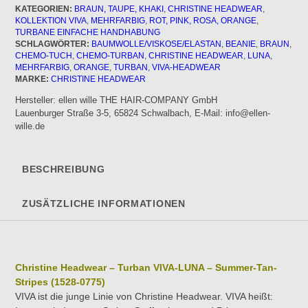
KATEGORIEN:
BRAUN, TAUPE, KHAKI
,
CHRISTINE HEADWEAR
,
-
KOLLEKTION VIVA
,
MEHRFARBIG
,
ROT, PINK, ROSA, ORANGE
,
Summer-
TURBANE EINFACHE HANDHABUNG
Tan-
SCHLAGWÖRTER:
BAUMWOLLE/VISKOSE/ELASTAN
,
BEANIE
,
BRAUN
,
Stripes
CHEMO-TUCH
,
CHEMO-TURBAN
,
CHRISTINE HEADWEAR
,
LUNA
,
MEHRFARBIG
,
ORANGE
,
TURBAN
,
VIVA-HEADWEAR
Menge
MARKE:
CHRISTINE HEADWEAR
Hersteller:
ellen wille THE HAIR-COMPANY GmbH
Lauenburger Straße 3-5, 65824 Schwalbach, E-Mail: info@ellen-
wille.de
BESCHREIBUNG
ZUSÄTZLICHE INFORMATIONEN
Christine Headwear – Turban VIVA-LUNA – Summer-Tan-
Stripes (1528-0775)
VIVA ist die junge Linie von Christine Headwear. VIVA heißt: