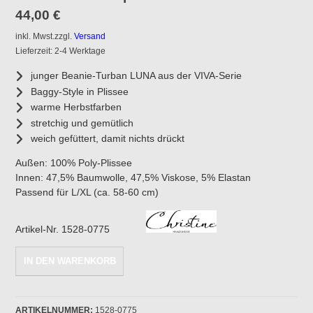
44,00
€
inkl. Mwst.
zzgl.
Versand
Lieferzeit: 2-4 Werktage
junger Beanie-Turban LUNA aus der VIVA-Serie
Baggy-Style in Plissee
warme Herbstfarben
stretchig und gemütlich
weich gefüttert, damit nichts drückt
Außen: 100% Poly-Plissee
Innen: 47,5% Baumwolle, 47,5% Viskose, 5% Elastan
Passend für L/XL (ca. 58-60 cm)
Artikel-Nr. 1528-0775
Christine
IN DEN WARENKORB
Headwear:
Turban
VIVA-
LUNA
ARTIKELNUMMER:
1528-0775