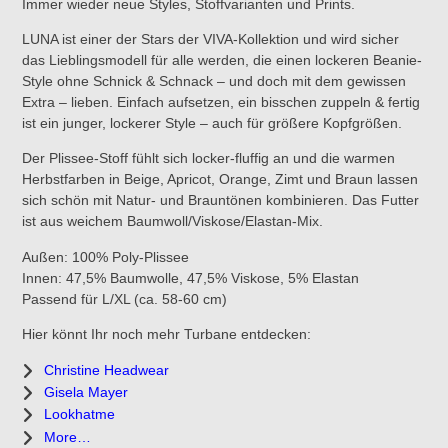
Immer wieder neue Styles, Stoffvarianten und Prints.
LUNA ist einer der Stars der VIVA-Kollektion und wird sicher
das Lieblingsmodell für alle werden, die einen lockeren Beanie-
Style ohne Schnick & Schnack – und doch mit dem gewissen
Extra – lieben. Einfach aufsetzen, ein bisschen zuppeln & fertig
ist ein junger, lockerer Style – auch für größere Kopfgrößen.
Der Plissee-Stoff fühlt sich locker-fluffig an und die warmen
Herbstfarben in Beige, Apricot, Orange, Zimt und Braun lassen
sich schön mit Natur- und Brauntönen kombinieren. Das Futter
ist aus weichem Baumwoll/Viskose/Elastan-Mix.
Außen: 100% Poly-Plissee
Innen: 47,5% Baumwolle, 47,5% Viskose, 5% Elastan
Passend für L/XL (ca. 58-60 cm)
Hier könnt Ihr noch mehr Turbane entdecken:
Christine Headwear
Gisela Mayer
Lookhatme
More…