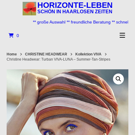
Springe
HORIZONTE-LEBEN
zum
SCHÖN IN HAARLOSEN ZEITEN
Inhalt
** große Auswahl ** freundliche Beratung ** schneller Ver
0
Home
CHRISTINE HEADWEAR
Kollektion VIVA
Christine Headwear: Turban VIVA-LUNA – Summer-Tan-Stripes