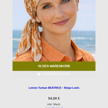
IN DEN WARENKORB
SCHNELLANSICHT
Leinen-Turban BEATRICE – Beige-Leafs
54,00
€
inkl. Mwst.