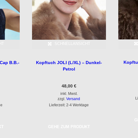
HT
SCHNELLANSICHT
Kopftu
Cap B.B.-
Kopftuch JOLI (L/XL) – Dunkel-
Petrol
48,00
€
inkl. Mwst.
L
zzgl.
Versand
ge
Lieferzeit: 2-4 Werktage
G
KT
GEHE ZUM PRODUKT