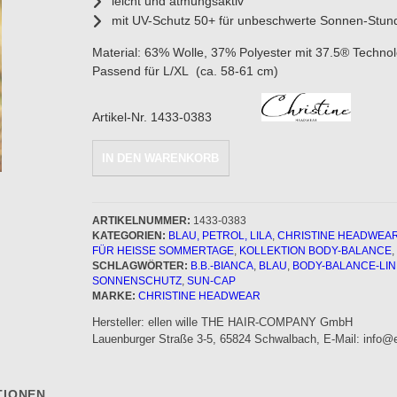
leicht und atmungsaktiv
mit UV-Schutz 50+ für unbeschwerte Sonnen-Stun
Material:
63% Wolle, 37% Polyester mit 37.5® Techno
Passend für L/XL (ca. 58-61 cm)
Artikel-Nr. 1433-0383
Sun-
IN DEN WARENKORB
Cap
B.B.-
BIANCA
(L/XL)
ARTIKELNUMMER:
1433-0383
KATEGORIEN:
BLAU, PETROL, LILA
,
CHRISTINE HEADWEA
-
FÜR HEISSE SOMMERTAGE
,
KOLLEKTION BODY-BALANCE
,
Blau
SCHLAGWÖRTER:
B.B.-BIANCA
,
BLAU
,
BODY-BALANCE-LIN
*SALE*
SONNENSCHUTZ
,
SUN-CAP
Menge
MARKE:
CHRISTINE HEADWEAR
Hersteller:
ellen wille THE HAIR-COMPANY GmbH
Lauenburger Straße 3-5, 65824 Schwalbach, E-Mail: info@el
TIONEN