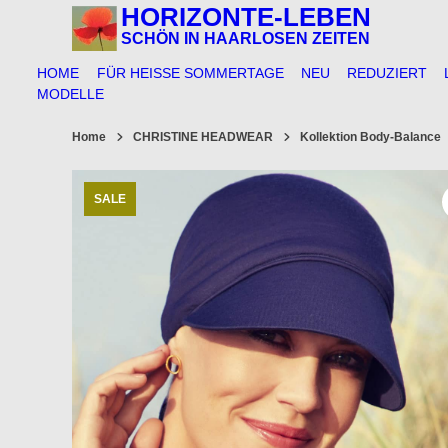
Springe
HORIZONTE-LEBEN
zum
SCHÖN IN HAARLOSEN ZEITEN
Inhalt
HOME
FÜR HEISSE SOMMERTAGE
NEU
REDUZIERT
MODELLE
Home
CHRISTINE HEADWEAR
Kollektion Body-Balance
SALE