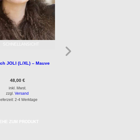
SCHNELLANSICHT
SCHNELLANSICHT
ch JOLI (L/XL) – Mauve
Turban B.B.-BEATRICE – Blau
48,00
€
67,00
€
inkl. Mwst.
inkl. Mwst.
zzgl.
Versand
zzgl.
Versand
ieferzeit: 2-4 Werktage
Lieferzeit: 2-4 Werktage
EHE ZUM PRODUKT
GEHE ZUM PRODUKT