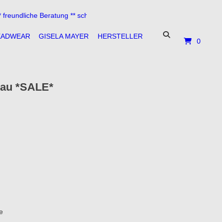
dliche Beratung ** schneller Versand **
EADWEAR
GISELA MAYER
HERSTELLER
0
lau *SALE*
e