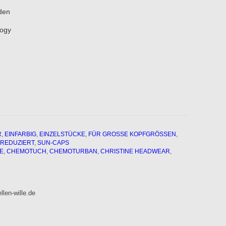
den
logy
R
,
EINFARBIG
,
EINZELSTÜCKE
,
FÜR GROSSE KOPFGRÖSSEN
,
REDUZIERT
,
SUN-CAPS
E
,
CHEMOTUCH
,
CHEMOTURBAN
,
CHRISTINE HEADWEAR
,
len-wille.de