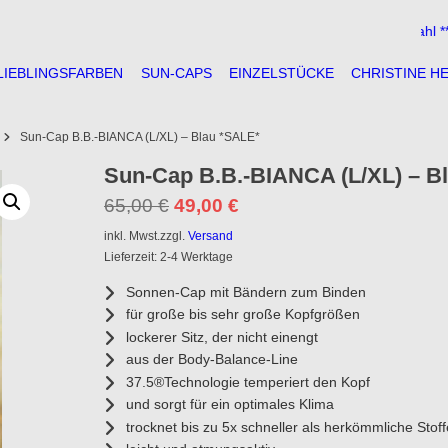
** große Auswahl ** freun
LIEBLINGSFARBEN
SUN-CAPS
EINZELSTÜCKE
CHRISTINE H
Sun-Cap B.B.-BIANCA (L/XL) – Blau *SALE*
Sun-Cap B.B.-BIANCA (L/XL) – B
Ursprünglicher
Aktueller
65,00
€
49,00
€
Preis
Preis
inkl. Mwst.
zzgl.
Versand
war:
ist:
Lieferzeit: 2-4 Werktage
65,00 €
49,00 €.
Sonnen-Cap mit Bändern zum Binden
für große bis sehr große Kopfgrößen
lockerer Sitz, der nicht einengt
aus der Body-Balance-Line
37.5®Technologie temperiert den Kopf
und sorgt für ein optimales Klima
trocknet bis zu 5x schneller als herkömmliche Stoff