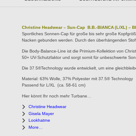
Christine Headwear – Sun-Cap B.B.-BIANCA (L/XL) – B
Sportliches Sonnen-Cap für große bis sehr große Kopfgröße
Nacken gebunden werden. Durch den überhängenden Stoff e
Die Body-Balance-Line ist die Primium-Kollektion von
Chris
50+ UV-Schutzfaktor und sorgt somit für unbeschwerte So
Die 37.5®Technology wurde entwickelt, um eine gleichbleib
Material:
63% Wolle, 37% Polyester mit 37.5® Technology
Passend für L/XL (ca. 58-61 cm)
Hier könnt Ihr noch mehr Turbane…
Christine Headwear
Gisela Mayer
Lookhatme
More…