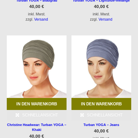
Turban YOGA – Blaugrau
Turban YOGA – Lightblue-melange
40,00
€
40,00
€
inkl. Mwst.
inkl. Mwst.
zzgl.
Versand
zzgl.
Versand
IN DEN WARENKORB
IN DEN WARENKORB
SCHNELLANSICHT
SCHNELLANSICHT
Turban YOGA – Jeans
Christine Headwear: Turban YOGA –
Khaki
40,00
€
40,00
€