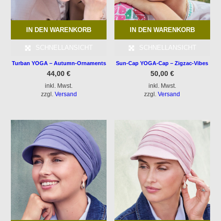
IN DEN WARENKORB
IN DEN WARENKORB
SCHNELLANSICHT
SCHNELLANSICHT
Turban YOGA – Autumn-Ornaments
Sun-Cap YOGA-Cap – Zigzac-Vibes
44,00
€
50,00
€
inkl. Mwst.
inkl. Mwst.
zzgl.
Versand
zzgl.
Versand