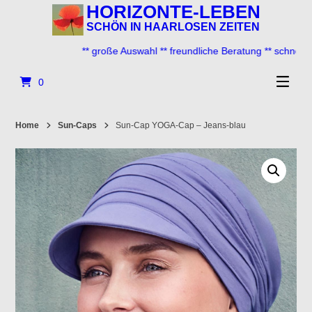
Springe
HORIZONTE-LEBEN
zum
SCHÖN IN HAARLOSEN ZEITEN
Inhalt
** große Auswahl ** freundliche Beratung ** schneller Ve
0
Home
Sun-Caps
Sun-Cap YOGA-Cap – Jeans-blau