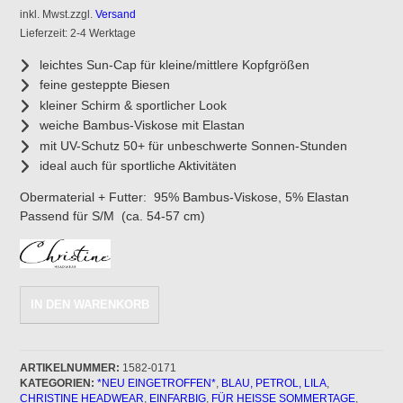
inkl. Mwst.
zzgl.
Versand
Lieferzeit: 2-4 Werktage
leichtes Sun-Cap für kleine/mittlere Kopfgrößen
f
eine gesteppte Biesen
kleiner Schirm & sportlicher Look
weiche Bambus-Viskose mit Elastan
mit UV-Schutz 50+ für unbeschwerte Sonnen-Stunden
ideal auch für sportliche Aktivitäten
Obermaterial + Futter: 95% Bambus-Viskose, 5% Elastan
Passend für S/M (ca. 54-57 cm)
Sun-
IN DEN WARENKORB
Cap
YOGA-
Cap
-
ARTIKELNUMMER:
1582-0171
KATEGORIEN:
*NEU EINGETROFFEN*
,
BLAU, PETROL, LILA
,
Jeans-
CHRISTINE HEADWEAR
,
EINFARBIG
,
FÜR HEISSE SOMMERTAGE
,