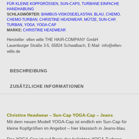
blau
FÜR KLEINE KOPFGRÖSSEN
,
SUN-CAPS
,
TURBANE EINFACHE
Menge
HANDHABUNG
SCHLAGWÖRTER:
BAMBUS-VISKOSE/ELASTAN
,
BLAU
,
CHEMO
,
CHEMO-TURBAN
,
CHRISTINE HEADWEAR
,
MÜTZE
,
SUN-CAP
,
TURBAN
,
YOGA
,
YOGA-CAP
MARKE:
CHRISTINE HEADWEAR
Hersteller:
ellen wille THE HAIR-COMPANY GmbH
Lauenburger Straße 3-5, 65824 Schwalbach, E-Mail: info@ellen-
wille.de
BESCHREIBUNG
ZUSÄTZLICHE INFORMATIONEN
Christine Headwear – Sun-Cap YOGA-Cap – Jeans
Mit dem neuen Modell YOGA-Cap ist endlich ein Sun-Cap für
kleine Kopfgrößen im Angebot – hier klassisch in Jeans-blau.
Das YOGA-Cap ist auf Basis des beliebten YOGA-Turbans